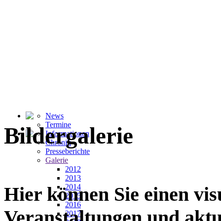
News
Termine
Bildergalerie
Informationen
Chronik
Presseberichte
Galerie
2012
2013
2014
Hier können Sie einen vi
2015
2016
Veranstaltungen und akt
2017