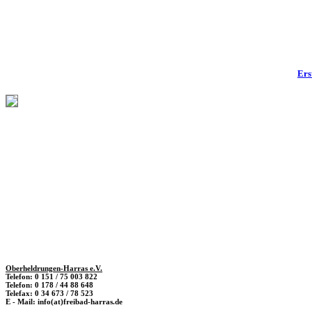
Ers
Oberheldrungen-Harras e.V.
Telefon: 0 151 / 75 003 822
Telefon: 0 178 / 44 88 648
Telefax: 0 34 673 / 78 523
E - Mail: info(at)freibad-harras.de