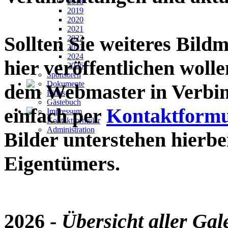
2018
2019
2020
2021
Sollten Sie weiteres Bildm
2022
2023
2024
hier veröffentlichen wollen
2026
Sponsoren
Dokumente
dem Webmaster in Verbin
Links
Gästebuch
einfach per
Kontaktformu
Impressum
Kontaktformular
Administration
Bilder unterstehen hierb
Eigentümers.
2026 -
Übersicht aller Gal