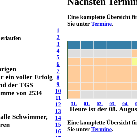
Nächsten Termi
Eine komplette Übersicht f
Sie unter
Termine
.
1
2
erlaufen
3
4
Mo
Di
Mi
Do
Fr
5
27.
28.
29.
30.
31.
6
hrigen
7
03.
04.
05.
06.
07.
ein voller Erfolg
8
10.
11.
12.
13.
14.
und der TGS
9
17.
18.
19.
20.
21.
10
summe von 2534
24.
25.
26.
27.
28.
11
12
31.
01.
02.
03.
04.
Heute ist der 08. Augu
13
 alle Schwimmer,
14
Eine komplette Übersicht f
oren
15
Sie unter
Termine
.
16