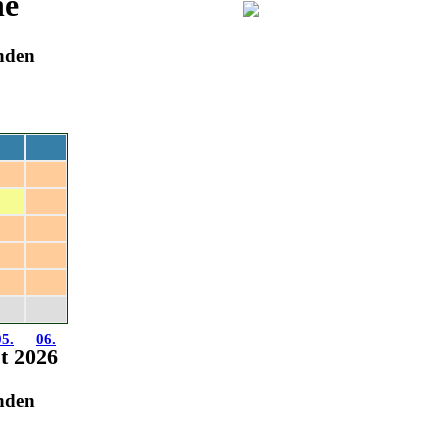
ne
inden
Sa
So
01.
02.
08.
09.
15.
16.
22.
23.
29.
30.
05.
06.
st 2026
inden