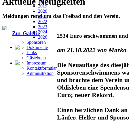
Aktuelle Neuigkeiten
2018
2019
2020
Meldungen rund um das Freibad und den Verein.
2021
2022
2023
2024
Zur Galerie
2534 Euro erschwommen und 
2026
Sponsoren
Dokumente
am 21.10.2022 von Marko
Links
Gästebuch
Impressum
Die Neuauflage des diesjä
Kontaktformular
Sponsorenschwimmens war 
Administration
und brachte dem Verein 
Oldisleben eine Spenden
Euro; neuer Rekord.
Einen herzlichen Dank an
Läufer, Helfer und Spons