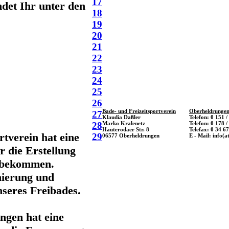
17
ndet Ihr unter den
18
19
20
21
22
23
24
25
26
Bade- und Freizeitsportverein
Oberheldrungen
27
Klaudia Daßler
Telefon: 0 151 
Marko Kralenetz
Telefon: 0 178 /
28
Hauterodaer Str. 8
Telefax: 0 34 67
rtverein hat eine
29
06577 Oberheldrungen
E - Mail: info(a
 die Erstellung
e bekommen.
nierung und
nseres Freibades.
gen hat eine