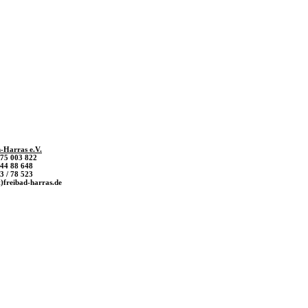
-Harras e.V.
/ 75 003 822
 44 88 648
3 / 78 523
t)freibad-harras.de