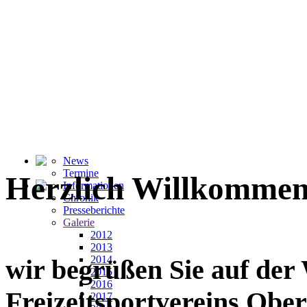
News
Termine
Herzlich Willkommen
Informationen
Chronik
Presseberichte
Galerie
2012
2013
2014
wir begrüßen Sie auf der
2015
2016
Freizeitsportvereins Ober
2017