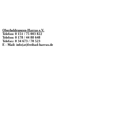
Oberheldrungen-Harras e.V.
Telefon: 0 151 / 75 003 822
Telefon: 0 178 / 44 88 648
Telefax: 0 34 673 / 78 523
E - Mail: info(at)freibad-harras.de