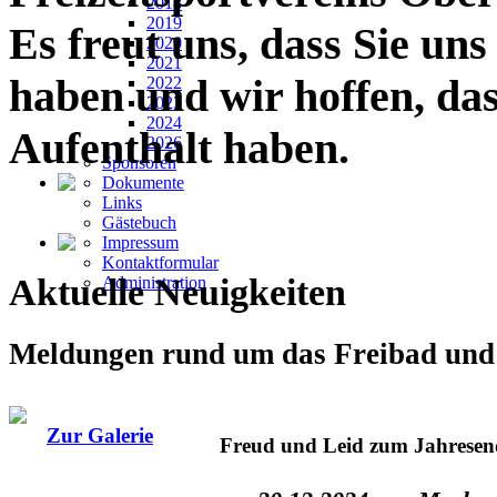
2018
2019
Es freut uns, dass Sie un
2020
2021
haben und wir hoffen, da
2022
2023
2024
Aufenthalt haben.
2026
Sponsoren
Dokumente
Links
Gästebuch
Impressum
Kontaktformular
Aktuelle Neuigkeiten
Administration
Meldungen rund um das Freibad und 
Zur Galerie
Freud und Leid zum Jahresen