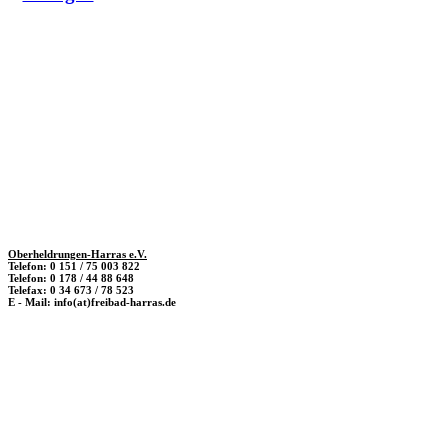
Oberheldrungen-Harras e.V.
Telefon: 0 151 / 75 003 822
Telefon: 0 178 / 44 88 648
Telefax: 0 34 673 / 78 523
E - Mail: info(at)freibad-harras.de