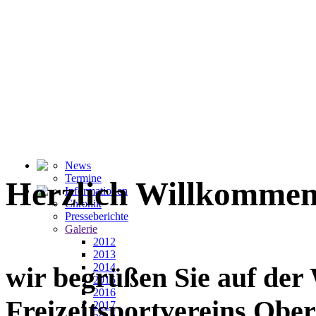
News
Termine
Herzlich Willkommen
Informationen
Chronik
Presseberichte
Galerie
2012
2013
2014
wir begrüßen Sie auf der
2015
2016
Freizeitsportvereins Ober
2017