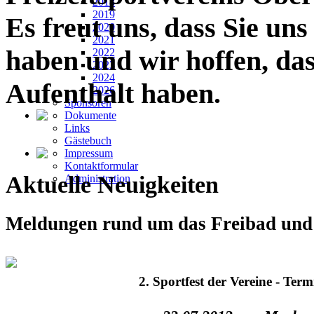
2018
2019
Es freut uns, dass Sie un
2020
2021
haben und wir hoffen, da
2022
2023
2024
Aufenthalt haben.
2026
Sponsoren
Dokumente
Links
Gästebuch
Impressum
Kontaktformular
Aktuelle Neuigkeiten
Administration
Meldungen rund um das Freibad und 
2. Sportfest der Vereine - Ter