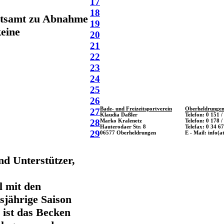
17
18
atsamt zu Abnahme
19
keine
20
21
22
23
24
25
26
Bade- und Freizeitsportverein
Oberheldrungen
27
Klaudia Daßler
Telefon: 0 151 
Marko Kralenetz
Telefon: 0 178 /
28
Hauterodaer Str. 8
Telefax: 0 34 67
29
06577 Oberheldrungen
E - Mail: info(a
nd Unterstützer,
l mit den
sjährige Saison
 ist das Becken