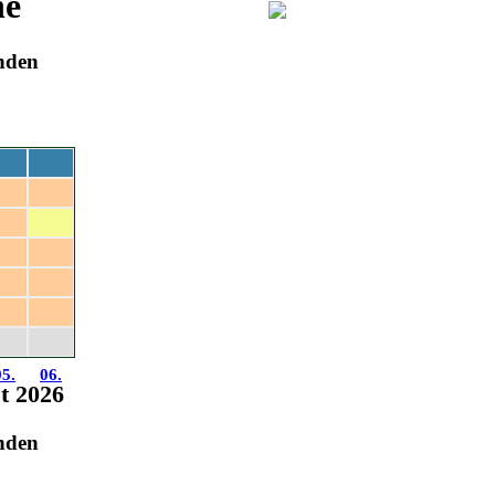
ne
inden
Sa
So
01.
02.
08.
09.
15.
16.
22.
23.
29.
30.
05.
06.
st 2026
inden