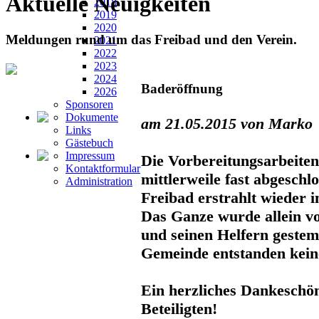
Aktuelle Neuigkeiten
2018
2019
2020
Meldungen rund um das Freibad und den Verein.
2021
2022
2023
2024
Baderöffnung
2026
Sponsoren
Dokumente
am 21.05.2015 von Marko
Links
Gästebuch
Impressum
Die Vorbereitungsarbeiten
Kontaktformular
mittlerweile fast abgeschl
Administration
Freibad erstrahlt wieder 
Das Ganze wurde allein v
und seinen Helfern gestem
Gemeinde entstanden kein
Ein herzliches Dankeschön
Beteiligten!