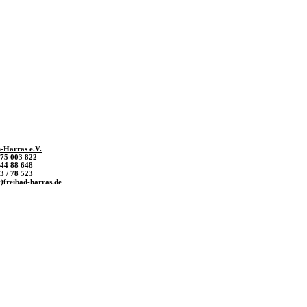
-Harras e.V.
/ 75 003 822
 44 88 648
3 / 78 523
t)freibad-harras.de