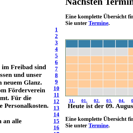
Nächsten Termi
Eine komplette Übersicht f
Sie unter
Termine
.
1
2
3
4
Mo
Di
Mi
Do
Fr
5
27.
28.
29.
30.
31.
6
 im Freibad sind
7
03.
04.
05.
06.
07.
ossen und unser
8
10.
11.
12.
13.
14.
in neuem Glanz.
9
17.
18.
19.
20.
21.
10
om Förderverein
24.
25.
26.
27.
28.
11
mt. Für die
12
31.
01.
02.
03.
04.
e Personalkosten.
Heute ist der 09. Augu
13
14
Eine komplette Übersicht f
 an alle
15
Sie unter
Termine
.
16