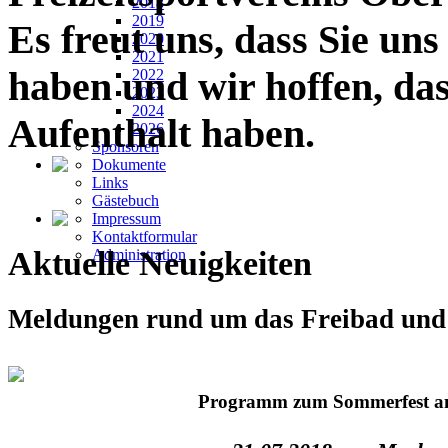
2018
2019
Es freut uns, dass Sie un
2020
2021
haben und wir hoffen, da
2022
2023
2024
Aufenthalt haben.
2026
Sponsoren
Dokumente
Links
Gästebuch
Impressum
Kontaktformular
Aktuelle Neuigkeiten
Administration
Meldungen rund um das Freibad und 
Programm zum Sommerfest a