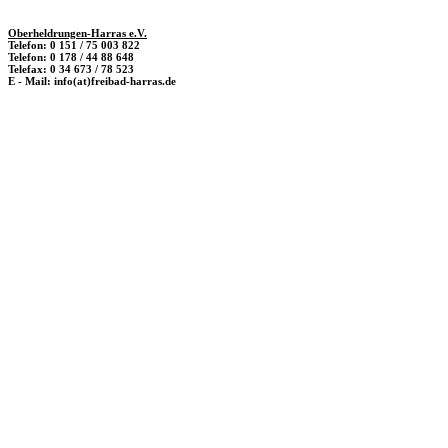
Oberheldrungen-Harras e.V.
Telefon: 0 151 / 75 003 822
Telefon: 0 178 / 44 88 648
Telefax: 0 34 673 / 78 523
E - Mail: info(at)freibad-harras.de