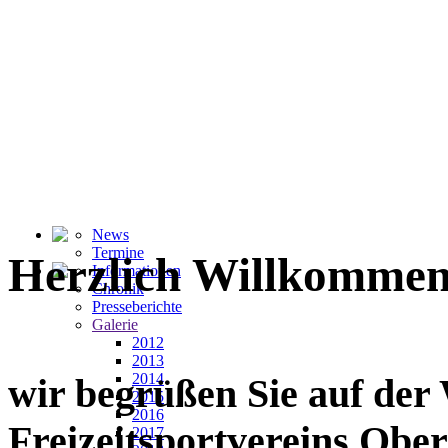
News
Termine
Herzlich Willkommen
Informationen
Chronik
Presseberichte
Galerie
2012
2013
2014
wir begrüßen Sie auf der
2015
2016
Freizeitsportvereins Ober
2017