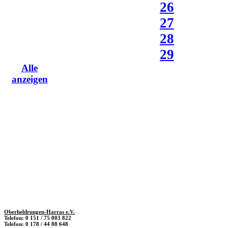
26
27
28
29
Alle
anzeigen
Oberheldrungen-Harras e.V.
Telefon: 0 151 / 75 003 822
Telefon: 0 178 / 44 88 648