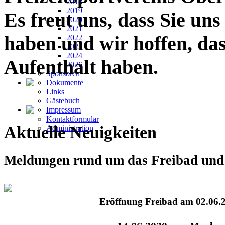
2018
2019
Es freut uns, dass Sie un
2020
2021
haben und wir hoffen, da
2022
2023
2024
Aufenthalt haben.
2026
Sponsoren
Dokumente
Links
Gästebuch
Impressum
Kontaktformular
Aktuelle Neuigkeiten
Administration
Meldungen rund um das Freibad und 
Eröffnung Freibad am 02.06.