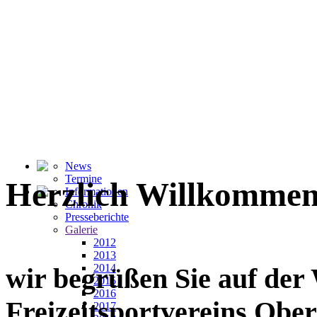
News
Termine
Herzlich Willkommen
Informationen
Chronik
Presseberichte
Galerie
2012
2013
2014
wir begrüßen Sie auf der
2015
2016
Freizeitsportvereins Ober
2017