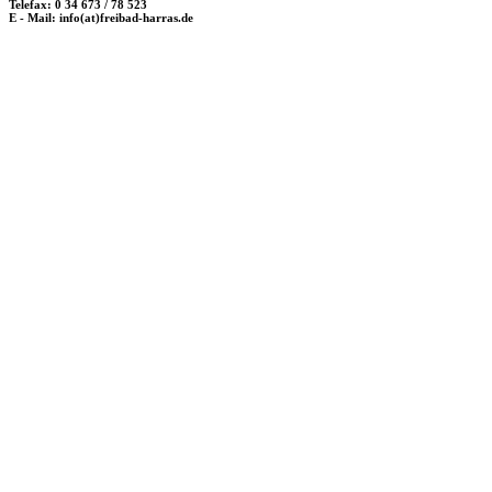
Telefax: 0 34 673 / 78 523
E - Mail: info(at)freibad-harras.de