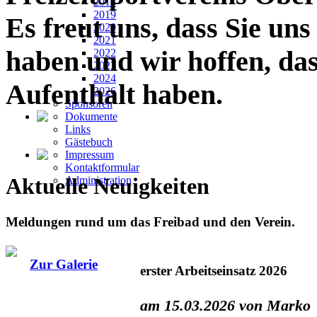
2018
2019
Es freut uns, dass Sie un
2020
2021
haben und wir hoffen, da
2022
2023
2024
Aufenthalt haben.
2026
Sponsoren
Dokumente
Links
Gästebuch
Impressum
Kontaktformular
Aktuelle Neuigkeiten
Administration
Meldungen rund um das Freibad und den Verein.
Zur Galerie
erster Arbeitseinsatz 2026
am 15.03.2026 von Marko