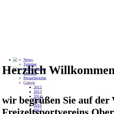
News
Termine
Herzlich Willkommen
Informationen
Chronik
Presseberichte
Galerie
2012
2013
2014
wir begrüßen Sie auf der
2015
2016
Freizeitsportvereins Ober
2017