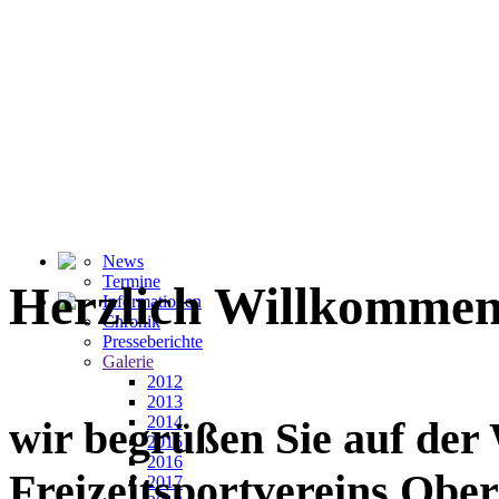
News
Termine
Herzlich Willkommen
Informationen
Chronik
Presseberichte
Galerie
2012
2013
2014
wir begrüßen Sie auf der
2015
2016
Freizeitsportvereins Ober
2017