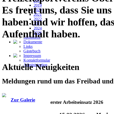
2018
2019
Es freut uns, dass Sie un
2020
2021
haben und wir hoffen, da
2022
2023
2024
Aufenthalt haben.
2026
Sponsoren
Dokumente
Links
Gästebuch
Impressum
Kontaktformular
Aktuelle Neuigkeiten
Administration
Meldungen rund um das Freibad und 
Zur Galerie
erster Arbeitseinsatz 2026