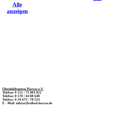
Alle
anzeigen
Oberheldrungen-Harras e.V.
Telefon: 0 151 / 75 003 822
Telefon: 0 178 / 44 88 648
Telefax: 0 34 673 / 78 523
E - Mail: info(at)freibad-harras.de