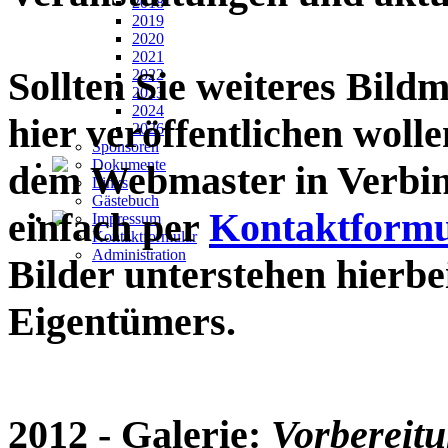
2018
2019
2020
2021
Sollten Sie weiteres Bildm
2022
2023
2024
hier veröffentlichen wollen
2026
Sponsoren
Dokumente
dem Webmaster in Verbin
Links
Gästebuch
einfach per
Kontaktformu
Impressum
Kontaktformular
Administration
Bilder unterstehen hierb
Eigentümers.
2012
- Galerie:
Vorbereit