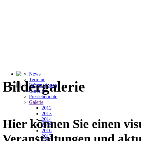
News
Termine
Bildergalerie
Informationen
Chronik
Presseberichte
Galerie
2012
2013
2014
Hier können Sie einen vi
2015
2016
Veranstaltungen und akt
2017