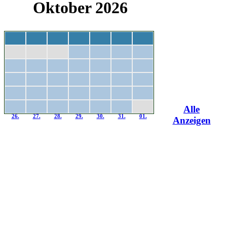
Oktober 2026
Mo
Di
Mi
Do
Fr
Sa
So
28.
29.
30.
01.
02.
03.
04.
05.
06.
07.
08.
09.
10.
11.
12.
13.
14.
15.
16.
17.
18.
19.
20.
21.
22.
23.
24.
25.
Alle
26.
27.
28.
29.
30.
31.
01.
Anzeigen