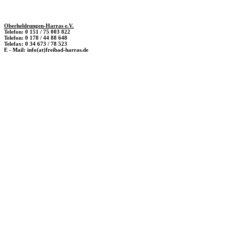
Oberheldrungen-Harras e.V.
Telefon: 0 151 / 75 003 822
Telefon: 0 178 / 44 88 648
Telefax: 0 34 673 / 78 523
E - Mail: info(at)freibad-harras.de