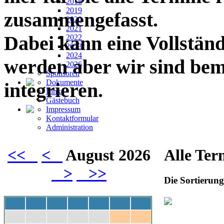
2018
2019
zusammengefasst.
2020
2021
Dabei kann eine Vollständ
2022
2023
2024
werden aber wir sind bemü
2026
Sponsoren
Dokumente
integrieren.
Links
Gästebuch
Impressum
Kontaktformular
Administration
<<
<
August 2026
Alle Ter
>
>>
Die Sortierung 
Mo
Di
Mi
Do
Fr
Sa
So