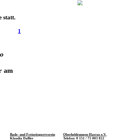
 statt.
1
ko
hr am
Bade- und Freizeitsportverein
Oberheldrungen-Harras e.V.
Klaudia Daßler
Telefon: 0 151 / 75 003 822