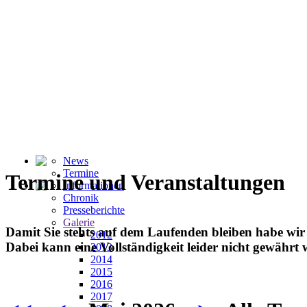
News
Termine
Termine und Veranstaltungen
Informationen
Chronik
Presseberichte
Galerie
Damit Sie stehts auf dem Laufenden bleiben habe wir
2012
Dabei kann eine Vollständigkeit leider nicht gewährt 
2013
2014
2015
2016
2017