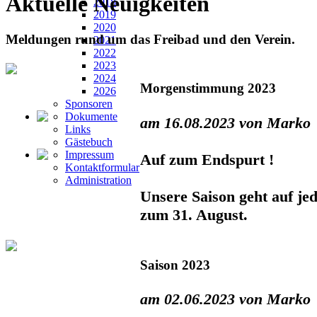
Aktuelle Neuigkeiten
2018
2019
2020
Meldungen rund um das Freibad und den Verein.
2021
2022
2023
2024
Morgenstimmung 2023
2026
Sponsoren
Dokumente
am 16.08.2023 von Marko
Links
Gästebuch
Impressum
Auf zum Endspurt !
Kontaktformular
Administration
Unsere Saison geht auf jed
zum 31. August.
Saison 2023
am 02.06.2023 von Marko