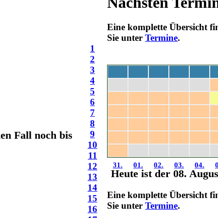
Nächsten Termi
Eine komplette Übersicht f
Sie unter
Termine
.
1
2
3
4
Mo
Di
Mi
Do
Fr
5
27.
28.
29.
30.
31.
6
7
03.
04.
05.
06.
07.
8
10.
11.
12.
13.
14.
en Fall noch bis
9
17.
18.
19.
20.
21.
10
24.
25.
26.
27.
28.
11
12
31.
01.
02.
03.
04.
Heute ist der 08. Augu
13
14
Eine komplette Übersicht f
15
Sie unter
Termine
.
16