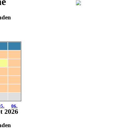
ne
inden
Sa
So
01.
02.
08.
09.
15.
16.
22.
23.
29.
30.
05.
06.
st 2026
inden